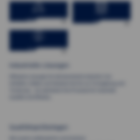
Anlagenbau
Retrofit
Ersatzteile
Industrielle Lösungen
Effiziente Lösungen für die keramische Industrie: Von
Schleifen, Gießen und Glasieren bis hin zur Formgebung und
Trocknung – wir optimieren Ihre Prozesse für maximale
Qualität und Effizienz.
Qualitätsprüfanlagen
Mit unserer webbasierten und intuitiven