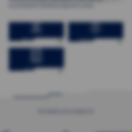
browserbasierte Oberfläche abgerufen werden.
Werksleittechnik
Verfahrenstechnik
Brenntechnik
Wir arbeiten unter anderem für