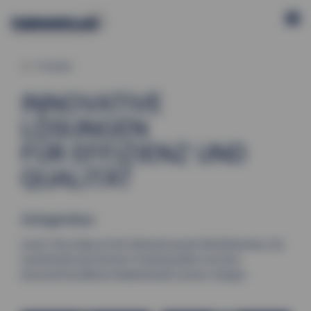
Produkte
INNOVATIVE
LÖSUNGEN
FÜR EFFIZIENZ UND
QUALITÄT
Anlagenbau
Unser Fokus liegt auf der Reduzierung der Betriebskosten, der
Gewährleistung höchster Produktqualität und einer
benutzerfreundlichen Bedienbarkeit unserer Anlagen.