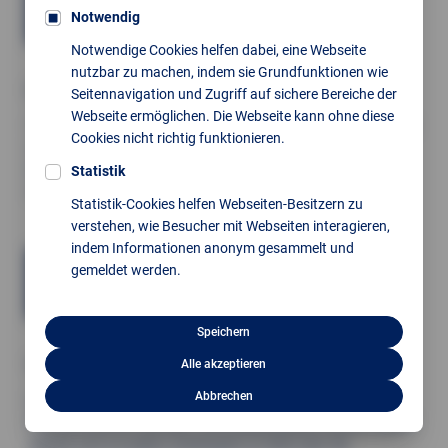
Notwendig
Lagerung
Notwendige Cookies helfen dabei, eine Webseite
nutzbar zu machen, indem sie Grundfunktionen wie
Elektrotechnik
Seitennavigation und Zugriff auf sichere Bereiche der
Webseite ermöglichen. Die Webseite kann ohne diese
Thermoplan bietet maßgeschneiderte Steuerungslösungen mit
Cookies nicht richtig funktionieren.
umfassendem Know-how und setzt auf hochwertige
Komponenten von Siemens sowie führenden Anbietern wie
Statistik
Omron, Mitsubishi und Allen Bradley.
Statistik-Cookies helfen Webseiten-Besitzern zu
verstehen, wie Besucher mit Webseiten interagieren,
indem Informationen anonym gesammelt und
gemeldet werden.
Elektrotechnik
Speichern
Werksleittechnik
Alle akzeptieren
Abbrechen
Unser Werksleitsystem steuert und überwacht alle wichtigen
Prozesse zentral. Betriebs- und Qualitätsdaten können flexibel
erfasst und von jedem Arbeitsplatz im Werk über die