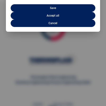
Save
Accept all
Cancel
Thermoplan Plant engineering
Electrical engineering Process engineering GmbH
Imprint
Privacy Policy