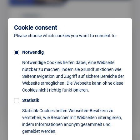
Exhibitions
CERAMITEC 2022
Cookie consent
27.06.2022
Please choose which cookies you want to consent to.
An exhausting trade fair week has come to an end.
We would like to thank all our employees who
Notwendig
contributed to this successful event.
Notwendige Cookies helfen dabei, eine Webseite
We also extend our thanks to the numerous visitors
nutzbar zu machen, indem sie Grundfunktionen wie
for their great feedback and many constructive
Seitennavigation und Zugriff auf sichere Bereiche der
discussions.
Webseite ermöglichen. Die Webseite kann ohne diese
Cookies nicht richtig funktionieren.
We look forward to many exciting projects ahead!
Statistik
read
Statistik-Cookies helfen Webseiten-Besitzern zu
verstehen, wie Besucher mit Webseiten interagieren,
indem Informationen anonym gesammelt und
gemeldet werden.